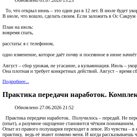
Обновлено 01.07.2026 13:23
То, что открыл июнь – это один раз в 12 лет. В июле будет ук
В июле, что вошло, сделать своим. Если заложить в Ос Сакрум –
План на июль:
вовремя спать,
расстатьс я с телефоном,
одно изменение, которое даёт почву и посеянное в июне начнёт
Август – сбор урожая, не угасание, а кульминация. Июль – укоре
Она плотная и требует конкретных действий. Август – время сб
Подробнее...
Практика передачи наработок. Комплек
Обновлено 27.06.2026 21:52
Практика передачи наработок. Получилось – передай. Не пере
(опыт), а разумное ощущение становится чётким пониманием.
Опыт из правого полушария переходит в левое. Из чувства ‒ в 
практику, ведь её знают помимо меня. И когда рассказываешь ч