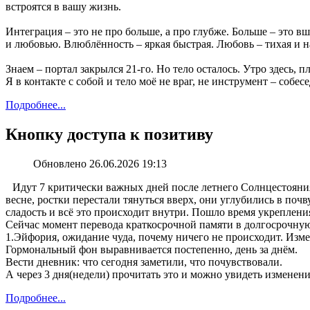
встроятся в вашу жизнь.
Интеграция – это не про больше, а про глубже. Больше – это 
и любовью. Влюблённость – яркая быстрая. Любовь – тихая и н
Знаем ‒ портал закрылся 21-го. Но тело осталось. Утро здесь, 
Я в контакте с собой и тело моё не враг, не инструмент – собес
Подробнее...
Кнопку доступа к позитиву
Обновлено 26.06.2026 19:13
Идут 7 критически важных дней после летнего Солнцестояния
весне, ростки перестали тянуться вверх, они углубились в почв
сладость и всё это происходит внутри. Пошло время укрепления
Сейчас момент перевода краткосрочной памяти в долгосрочную.
1.Эйфория, ожидание чуда, почему ничего не происходит. Измен
Гормональный фон выравнивается постепенно, день за днём.
Вести дневник: что сегодня заметили, что почувствовали.
А через 3 дня(недели) прочитать это и можно увидеть изменени
Подробнее...