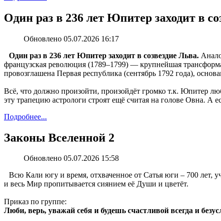
Один раз в 236 лет Юпитер заходит в с
Обновлено 05.07.2026 16:17
Один раз в 236 лет Юпитер заходит в созвездие Льва.
Аналог
французская революция (1789–1799) — крупнейшая трансформа
провозглашена Первая республика (сентябрь 1792 года), основ
Всё, что должно произойти, произойдёт громко т.к. Юпитер люб
эту трапецию астрологи строят ещё считая на голове Овна. А ес
Подробнее...
Законы Вселенной 2
Обновлено 05.07.2026 15:58
Всю Кали югу и время, отхваченное от Сатья юги ‒ 700 лет, 
и весь Мир пропитывается сиянием её Души и цветёт.
Приказ по группе:
Люби, верь, уважай себя и будешь счастливой всегда и безу