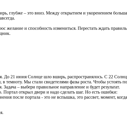
вширь, глубже – это вниз. Между открытием и укоренением боль
авсегда.
плюс желание и способность измениться. Перестать ждать правиль
едник.
. До 21 июня Солнце шло вширь, распространялось. С 22 Солнце 
у, в темноту. Мы стали свидетелями фазы роста. Чтобы устоять по
. Задача ‒ выбери правильное направление и будет результат.
 Портал открыл двери и надо сделать шаг. Но есть ошибки:
ения после портала - это не вспышка, это рассвет, момент, ког
я.