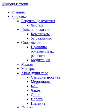
Главная
Здоровье
Рецепты долголетия
Чистки
Движение жизнь
Комплексы
Упражнения
Сила мысли
Причины
болезней и их
решения
Медитации
Мудры
Мантры
Храм души тело
Самодиагностика
Меридианы
БАТ
Чакры
Доши
Ворота
Питание
Дыхание