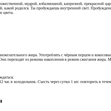
ь, божественной, мудрой, взбалмошной, капризной, прекрасной ц
ой, какой родился. Ты пробуждаешь внутренний свет. Пробуждение
и цвета.
 нежелательного жира. Употреблять с чёрным перцем и кокосовы
Они переходят из режима накопления в режим сжигания жира. М
ждаться.
2 час в холодильник. Съесть через сутки 1 шт. повторить в тече
а