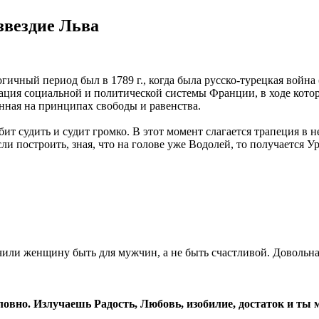
озвездие Льва
ичный период был в 1789 г., когда была русско-турецкая война (
ция социальной и политической системы Франции, в ходе кото
анная на принципах свободы и равенства.
ит судить и судит громко. В этот момент слагается трапеция в 
ли построить, зная, что на голове уже Водолей, то получается У
учили женщину быть для мужчин, а не быть счастливой. Довольная
словно. Излучаешь Радость, Любовь, изобилие, достаток и ты 