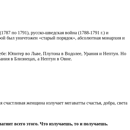
1787 по 1791), русско-шведская война (1788-1791 г.) и
рой был уничтожен «старый порядок», абсолютная монархия и
небе: Юпитер во Льве, Плутона в Водолее, Урания и Нептун. Но
рания в Близнецах, а Нептун в Овне.
 счастливая женщина излучает мегаватты счастья, добра, света
магнит всего этого. Что излучаешь, то и получаешь.