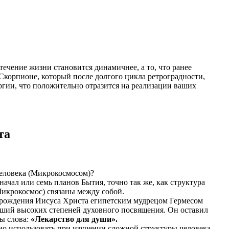
ечение жизни становится динамичнее, а то, что ранее
 Скорпионе, который после долгого цикла ретроградности,
гии, что положительно отразится на реализации ваших
та
человека (Микрокосмосом)?
чал или семь планов Бытия, точно так же, как структура
 Микрокосмос) связаны между собой.
о рождения Иисуса Христа египетским мудрецом Гермесом
игший высоких степеней духовного посвящения. Он оставил
ы слова:
«Лекарство для души».
но использовать при изучении сложной структуры человека.