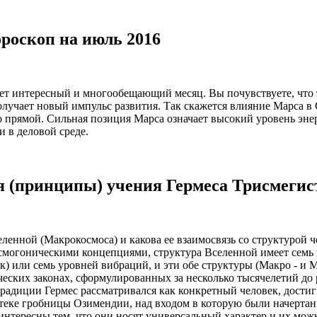
оскоп на июль 2016
ет интересный и многообещающий месяц. Вы почувствуете, что т
олучает новый импульс развития. Так скажется влияние Марса в
 прямой. Сильная позиция Марса означает высокий уровень энер
 и в деловой среде.
 (принципы) учения Гермеса Трисмегис
еленной (Макрокосмоса) и какова ее взаимосвязь со структурой 
смогоническими концепциями, структура Вселенной имеет семь на
ек) или семь уровней вибраций, и эти обе структуры (Макро - и
ических законах, сформулированных за несколько тысячелетий д
традиции Гермес рассматривался как конкретный человек, дост
теке гробницы Озимендии, над входом в которую были начертан
 интересны тем, что они носят универсальный характер и их мож