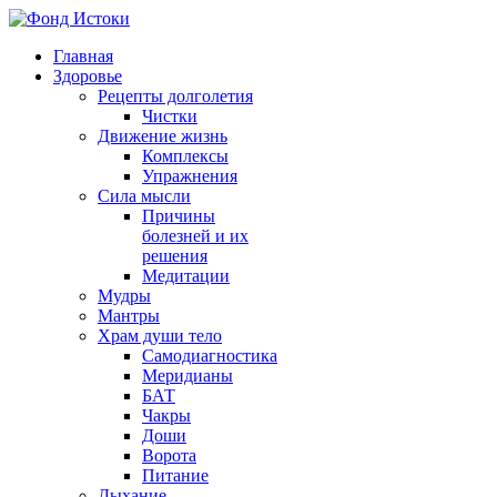
Главная
Здоровье
Рецепты долголетия
Чистки
Движение жизнь
Комплексы
Упражнения
Сила мысли
Причины
болезней и их
решения
Медитации
Мудры
Мантры
Храм души тело
Самодиагностика
Меридианы
БАТ
Чакры
Доши
Ворота
Питание
Дыхание