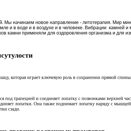
й. Мы начинаем новое направление -
литотерапия
. Мир ми
мле и в воде и в воздухе и в человеке. Вибрации камней 
еков камни применяли для оздоровления организма и для и
сутулости
цу, которая играет ключевую роль в сохранении прямой спины,
я под трапецией и соединяет лопатку с позвонками верхней ча
иняет лопатки. Она также поднимает лопатку наряду с мышцей
тки сзади.