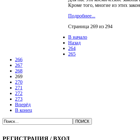
Кроме того, многие из этих зак
Подробнее...
Страница 269 из 294
В начало
Назад
264
265
266
267
268
269
270
271
272
273
Вперёд
В конец
РЕГИСТРАЦИЯ / ВХОД