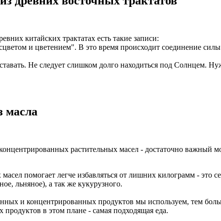
 из древних восточных трактатов
ревних китайских трактатах есть такие записи:
сцветом и цветением". В это время происходит соединение силы
ставать. Не следует слишком долго находиться под Солнцем. Н
з масла
 концентрированных растительных масел - достаточно важный мо
масел помогает легче избавляться от лишних килограмм - это с
ое, льняное), а так же кукурузного.
нных и концентрированных продуктов мы используем, тем бол
продуктов в этом плане - самая подходящая еда.