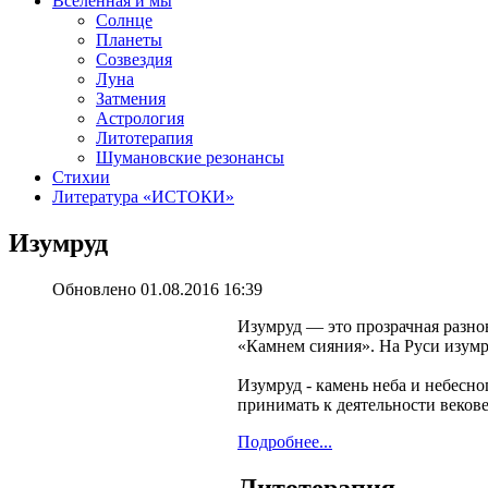
Вселенная и мы
Солнце
Планеты
Созвездия
Луна
Затмения
Астрология
Литотерапия
Шумановские резонансы
Стихии
Литература «‎ИСТОКИ»‎
Изумруд
Обновлено 01.08.2016 16:39
Изумруд — это прозрачная разно
«Камнем сияния». На Руси изумр
Изумруд - камень неба и небесно
принимать к деятельности веков
Подробнее...
Литотерапия