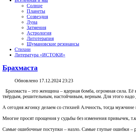
Вселенная и мы
Солнце
Планеты
Созвездия
Луна
Затмения
Астрология
Литотерапия
Шумановские резонансы
Стихии
Литература «‎ИСТОКИ»‎
Брахмаста
Обновлено 17.12.2024 23:23
Брахмаста ‒ это женщина ‒ ядерная бомба, огромная сила. Е
твёрдым, решительным, настойчивым, верным. Для этого надо 
А сегодня жгонку делаем со стихией Алчность, тогда мужчине п
Многие просят прощения у судьбы без изменения привычек, т.к
Самые ошибочные поступки ‒ назло. Самые глупые ошибки – р