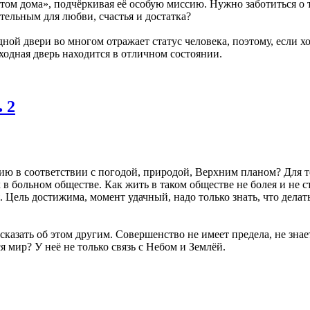
 дома», подчёркивая её особую миссию. Нужно заботиться о том
тельным для любви, счастья и достатка?
дной двери во многом отражает статус человека, поэтому, если 
ходная дверь находится в отличном состоянии.
 2
ю в соответствии с погодой, природой, Верхним планом? Для т
в больном обществе. Как жить в таком обществе не болея и не с
. Цель достижима, момент удачный, надо только знать, что делать
казать об этом другим. Совершенство не имеет предела, не знает
я мир? У неё не только связь с Небом и Землёй.