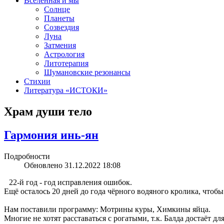
Вселенная и мы
Солнце
Планеты
Созвездия
Луна
Затмения
Астрология
Литотерапия
Шумановские резонансы
Стихии
Литература «‎ИСТОКИ»‎
Храм души тело
Гармония инь-ян
Подробности
Обновлено 31.12.2022 18:08
22-й год - год исправления ошибок.
Ещё осталось 20 дней до года чёрного водяного кролика, чтоб
Нам поставили программу: Мотрины куры, Химкины яйца.
Многие не хотят расставаться с рогатыми, т.к. Балда достаёт дл