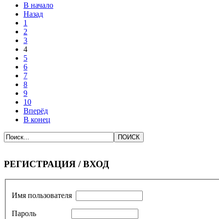
В начало
Назад
1
2
3
4
5
6
7
8
9
10
Вперёд
В конец
РЕГИСТРАЦИЯ / ВХОД
Имя пользователя
Пароль