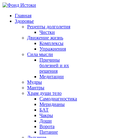
Главная
Здоровье
Рецепты долголетия
Чистки
Движение жизнь
Комплексы
Упражнения
Сила мысли
Причины
болезней и их
решения
Медитации
Мудры
Мантры
Храм души тело
Самодиагностика
Меридианы
БАТ
Чакры
Доши
Ворота
Питание
Дыхание