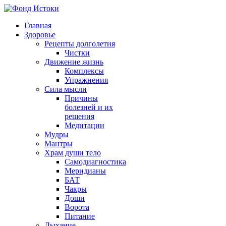
Главная
Здоровье
Рецепты долголетия
Чистки
Движение жизнь
Комплексы
Упражнения
Сила мысли
Причины
болезней и их
решения
Медитации
Мудры
Мантры
Храм души тело
Самодиагностика
Меридианы
БАТ
Чакры
Доши
Ворота
Питание
Дыхание