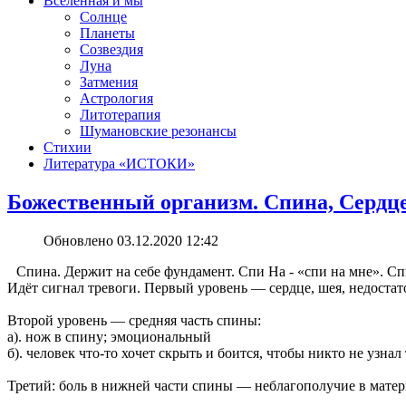
Вселенная и мы
Солнце
Планеты
Созвездия
Луна
Затмения
Астрология
Литотерапия
Шумановские резонансы
Стихии
Литература «‎ИСТОКИ»‎
Божественный организм. Спина, Сердц
Обновлено 03.12.2020 12:42
Спина. Держит на себе фундамент. Спи На - «спи на мне». С
Идёт сигнал тревоги. Первый уровень — сердце, шея, недоста
Второй уровень — средняя часть спины:
а). нож в спину; эмоциональный
б). человек что-то хочет скрыть и боится, чтобы никто не узнал 
Третий: боль в нижней части спины — неблагополучие в матер