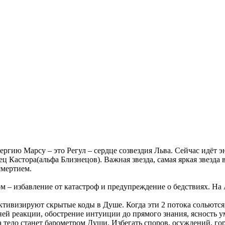
нергию Марсу – это Регул – сердце созвездия Льва. Сейчас идёт 
ец Кастора(альфа Близнецов). Важная звезда, самая яркая звезда
смертием.
м ‒ избавление от катастроф и предупреждение о бедствиях. На
ивизируют скрытые коды в Душе. Когда эти 2 потока сольются,
ей реакции, обострение интуиции до прямого знания, ясность у
 тело станет барометром Души. Избегать споров, осуждений, го