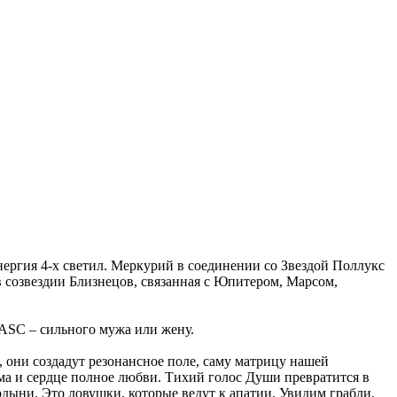
энергия 4-х светил. Меркурий в соединении со Звездой Поллукс
 в созвездии Близнецов, связанная с Юпитером, Марсом,
 ASC ‒ сильного мужа или жену.
 они создадут резонансное поле, саму матрицу нашей
ма и сердце полное любви. Тихий голос Души превратится в
рдыни. Это ловушки, которые ведут к апатии. Увидим грабли,