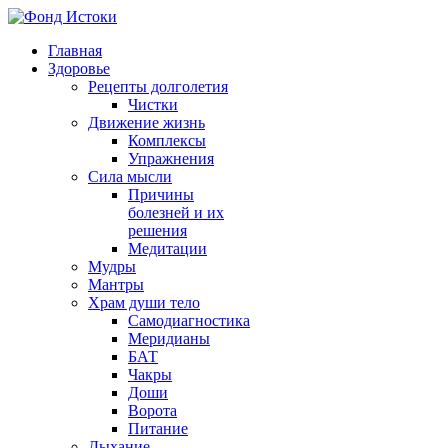
Главная
Здоровье
Рецепты долголетия
Чистки
Движение жизнь
Комплексы
Упражнения
Сила мысли
Причины
болезней и их
решения
Медитации
Мудры
Мантры
Храм души тело
Самодиагностика
Меридианы
БАТ
Чакры
Доши
Ворота
Питание
Дыхание