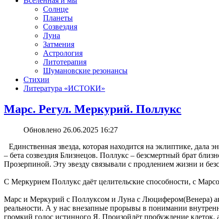
Вселенная и мы
Солнце
Планеты
Созвездия
Луна
Затмения
Астрология
Литотерапия
Шумановские резонансы
Стихии
Литература «‎ИСТОКИ»‎
Марс. Регул. Меркурий. Поллукс
Обновлено 26.06.2025 16:27
Единственная звезда, которая находится на эклиптике, дала э
– бета созвездия Близнецов. Поллукс – безсмертный брат близн
Прозерпиной. Эту эвезду связывали с продлением жизни и без
С Меркурием Поллукс даёт целительские способности, с Марсо
Марс и Меркурий с Поллуксом и Луна с Люцифером(Венера) акт
реальности. А у нас внезапные прорывы в понимании внутренн
громкий голос истинного Я. Произойдёт пробуждение клеток, а